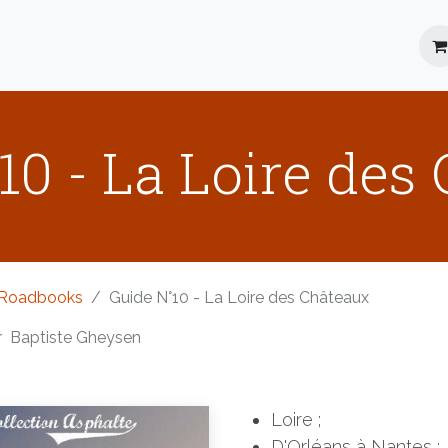
Location
Roadbooks
Blog
FAQ
10 - La Loire des
Roadbooks
Guide N°10 - La Loire des Châteaux
r
Baptiste Gheysen
Loire ;
D'Orléans à Nantes ;