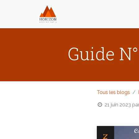
Se rendre au contenu
Home
Nos produits
Guide N°
Tous les blogs
21 juin 2023
pa