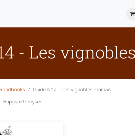
Location
Roadbooks
Blog
FAQ
14 - Les vignoble
Roadbooks
Guide N°14 - Les vignobles marnais
r
Baptiste Gheysen