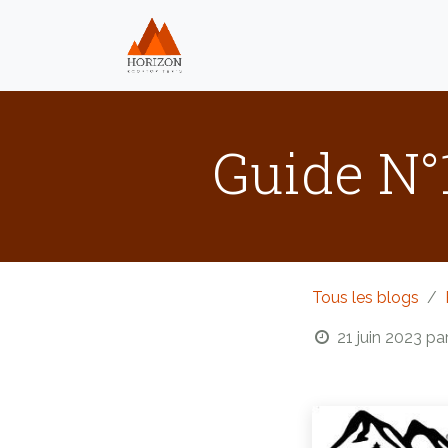
Se rendre au contenu
Home
Nos produits
Guide N°
Tous les blogs
21 juin 2023
pa