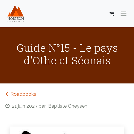
Se rendre au contenu
Guide N°15 - Le pays
d'Othe et Séonais
Roadbooks
21 juin 2023
par
Baptiste Gheysen