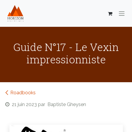
Se rendre au contenu
Guide N°17 - Le Vexin
impressionniste
Roadbooks
21 juin 2023
par
Baptiste Gheysen