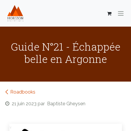
Se rendre au contenu
Guide N°21 - Échappée
belle en Argonne
Roadbooks
21 juin 2023
par
Baptiste Gheysen