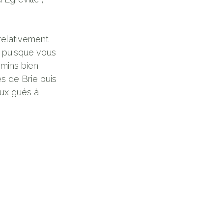
 relativement
n puisque vous
emins bien
s de Brie puis
eux gués à