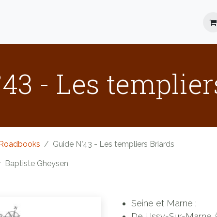
Location
Roadbooks
Blog
FAQ
43 - Les templier
Roadbooks
Guide N°43 - Les templiers Briards
r
Baptiste Gheysen
Seine et Marne ;
De Ussy-Sur-Marne à 