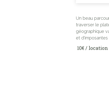
Un beau parcour
traverser le plat
géographique va
et d'imposantes 
10€ / location