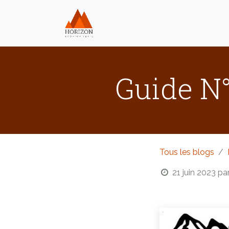
Se rendre au contenu
Home
Nos produits
Guide N°
Tous les blogs
21 juin 2023
pa