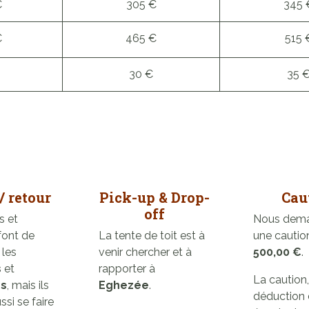
€
305 €
345 
€
465 €
515 
30 €
35 
/ retour
Pick-up & Drop-
Cau
off
s et
Nous dem
font de
La tente de toit est à
une cautio
 les
venir chercher et à
500,00 €
.
s
et
rapporter à
La caution
s
, mais ils
Eghezée
.
déduction 
si se faire