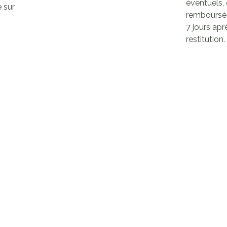
éventuels, 
 sur
remboursé
7 jours apr
restitution