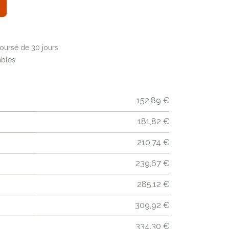
boursé de 30 jours
ables
152,89 €
181,82 €
210,74 €
239,67 €
285,12 €
309,92 €
334,30 €