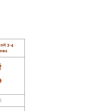
oit 3-4
nes
€