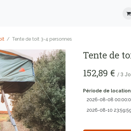
Location
Roadbooks
Blog
FAQ
oit
Tente de toit 3-4 personnes
Tente de to
152,89
€
/
3
Jo
Période de location