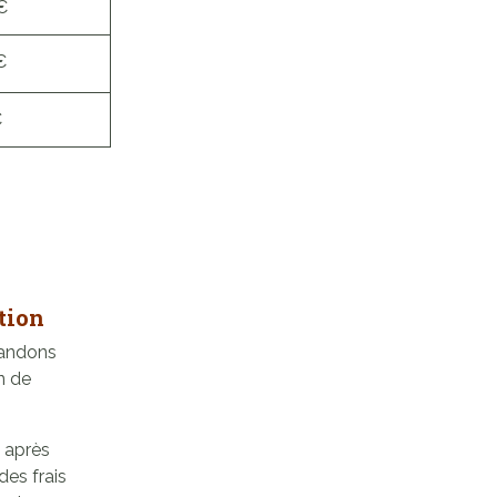
€
€
€
tion
andons
n de
, après
des frais